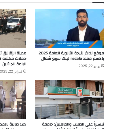
موقع نذاكر نتيجة الثانوية العامة 2025
مدينة الزقازيق 
بالاسم فقط nezakr لينك سريع شغال
حملات مكثفة لإز
الباعة الجائلين
يوليو 22, 2025
فبراير 22, 2025
تيسيراً على الطلاب والعاملين: جامعة
125 طالبة بال