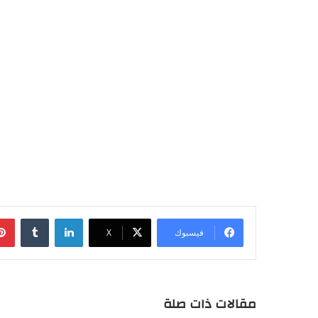
لينكدإن
‏Tumblr
فيسبوك
‫X
مقالات ذات صلة