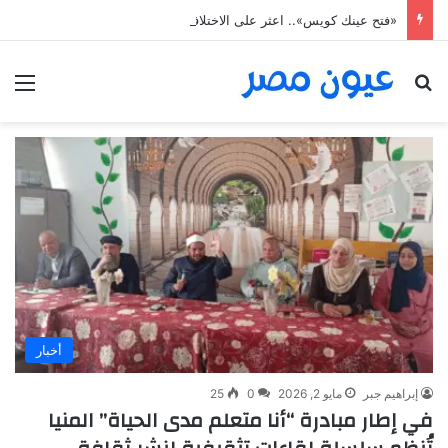
«فتح عينك كويس».. اعثر على الاختلافات الخمس خلال 11 ثانية فقط
بحث عن
الق
أخبار
إبراهيم جبر
مايو 2, 2026
0
25
في إطار مبادرة “أنا متعلم مدى الحياة” المنيا