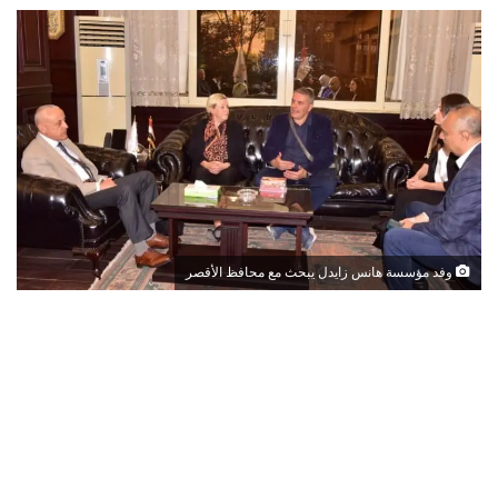
وفد مؤسسة هانس زايدل يبحث مع محافظ الأقصر