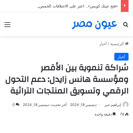
«فتح عينك كويس».. اعثر على الاختلافات الخمس خلال 11 ثانية فقط
بحث عن
الق
الرئيسية
/
أخبار
أخبار
شراكة تنموية بين الأقصر
ومؤسسة هانس زايدل: دعم التحول
الرقمي وتسويق المنتجات التراثية
إبراهيم جبر
ديسمبر 18, 2024
آخر تحديث: ديسمبر 18, 2024
0
79
دقيقة واحدة