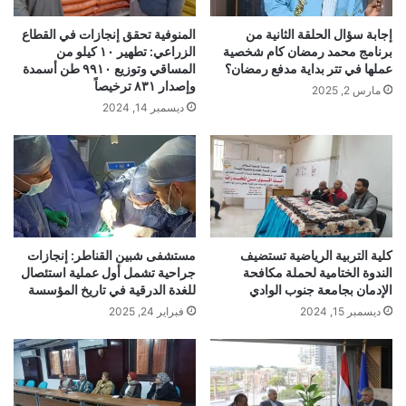
إجابة سؤال الحلقة الثانية من
المنوفية تحقق إنجازات في القطاع
برنامج محمد رمضان كام شخصية
الزراعي: تطهير ١٠ كيلو من
عملها في تتر بداية مدفع رمضان؟
المساقي وتوزيع ٩٩١٠ طن أسمدة
وإصدار ٨٣١ ترخيصاً
مارس 2, 2025
ديسمبر 14, 2024
كلية التربية الرياضية تستضيف
مستشفى شبين القناطر: إنجازات
الندوة الختامية لحملة مكافحة
جراحية تشمل أول عملية استئصال
الإدمان بجامعة جنوب الوادي
للغدة الدرقية في تاريخ المؤسسة
ديسمبر 15, 2024
فبراير 24, 2025