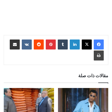
لينكدإن
‏Tumblr
بينتيريست
‏Reddit
‏VKontakte
مشاركة عبر البريد
طباعة
مقالات ذات صلة