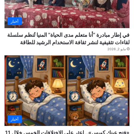
أخبار
في إطار مبادرة “أنا متعلم مدى الحياة” المنيا تُنظم سلسلة
لقاءات تثقيفية لنشر ثقافة الاستخدام الرشيد للطاقة
مايو 2, 2026
أخبار
«فتح عينك كويس».. اعثر على الاختلافات الخمس خلال 11