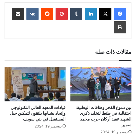
لينكدإن
‏Tumblr
بينتيريست
‏Reddit
‏VKontakte
مشاركة عبر البريد
طباعة
مقالات ذات صلة
بين دموع الفخر وهتافات الوطنية:
قيادات المعهد العالي التكنولوجي
احتفالية في طنطا لتخليد ذكرى
وإتحاد بشبابها يلتقون لتمكين جيل
الشهيد عقيد أركان حرب محمد
المستقبل في بني سويف
سمير
ديسمبر 19, 2024
ديسمبر 19, 2024