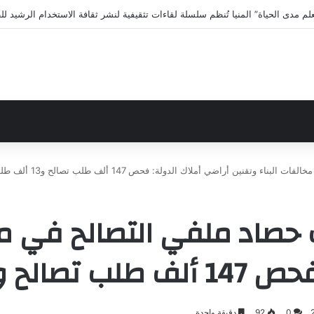
ى الاختلافات الخمس خلال 11 ثانية فقط
ين أراضي أملاك الدولة: فحص 147 ألف طلب تصالح و13 ألف طلب تقنين
صاد ملفي التصالح في مخا
لف طلب تقنين
0
92
دقيقة واحدة