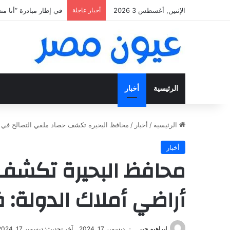
الإثنين, أغسطس 3 2026
أخبار عاجلة
«فتح عينك كويس».. اعثر عل
الرئيسية
أخبار
الرئيسية
/
أخبار
/
محافظ البحيرة تكشف حصاد ملفي التصالح في مخالفات البناء وتقن
أخبار
محافظ البحيرة تكشف ح
أراضي أملاك الدولة: فحص 147 ألف طلب تصالح و13 أ
إبراهيم جبر
ديسمبر 17, 2024
آخر تحديث: ديسمبر 17, 2024