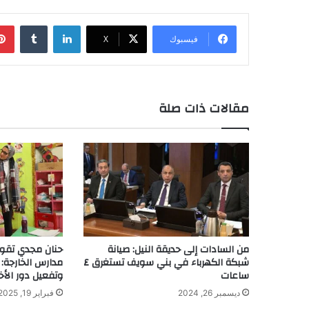
لينكدإن
‏Tumblr
فيسبوك
‫X
مقالات ذات صلة
من السادات إلى حديقة النيل: صيانة
حنان مجدي تقود
شبكة الكهرباء في بني سويف تستغرق ٤
مدارس الخارجة: 
ساعات
وتفعيل دور الأخ
ديسمبر 26, 2024
فبراير 19, 2025