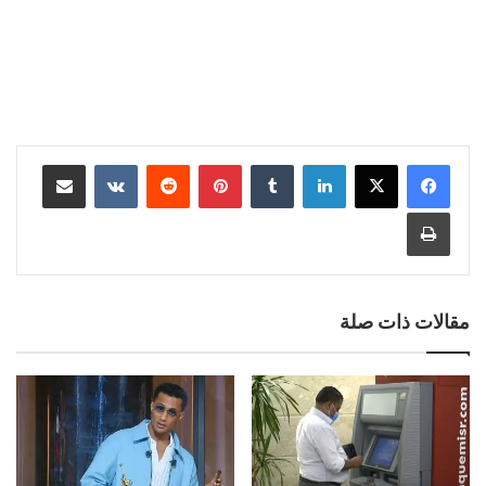
لينكدإن
‏Tumblr
بينتيريست
‏Reddit
‏VKontakte
مشاركة عبر البريد
طباعة
مقالات ذات صلة