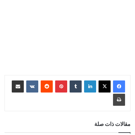
لينكدإن
‏Tumblr
بينتيريست
‏Reddit
‏VKontakte
مشاركة عبر البريد
طباعة
مقالات ذات صلة