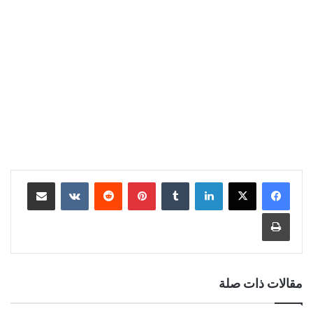
لينكدإن
‏Tumblr
بينتيريست
‏Reddit
‏VKontakte
مشاركة عبر البريد
طباعة
مقالات ذات صلة