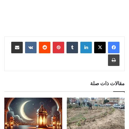
لينكدإن
‏Tumblr
بينتيريست
‏Reddit
‏VKontakte
مشاركة عبر البريد
طباعة
مقالات ذات صلة