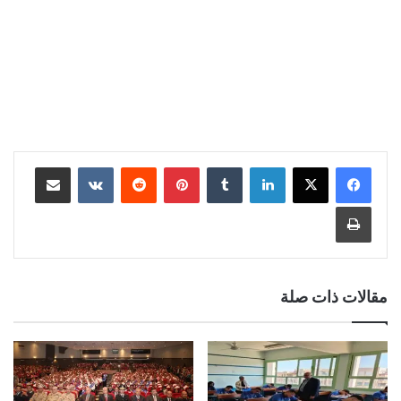
لينكدإن
‏Tumblr
بينتيريست
‏Reddit
‏VKontakte
مشاركة عبر البريد
طباعة
مقالات ذات صلة