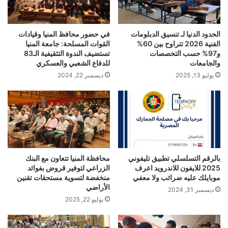
الحدود الدنيا لـ تنسيق الدبلومات
في حضور محافظ المنيا وقيادات
الفنية 2026 تتراوح بين 60%
القوات المسلحة: جامعة المنيا
و97% حسب التخصصات
تستضيف الندوة التثقيفية الـ83
والجامعات
للدفاع الشعبي والعسكري
يوليو 13, 2025
ديسمبر 22, 2024
بالرقم التسلسلي تطبيق تليفوني
محافظة المنيا تتعاون مع البنك
2025 للايفون للاندرويد اعرف
الزراعي لتوفير قروض بفوائد
موبايلك عليه ضرائب ولا معفي
منخفضة لتسوية مستحقات تقنين
الأراضي
ديسمبر 31, 2024
يوليو 22, 2025