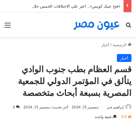
«فتح عينك كويس».. اعثر على الاختلافات الخمس خلال 11 ثانية فقط
بحث عن
الق
الرئيسية
/
أخبار
أخبار
قسم العظام بطب جنوب الوادي
يتألق في المؤتمر الدولي للجمعية
المصرية بسبعة أبحاث متخصصة
إبراهيم جبر
ديسمبر 15, 2024
آخر تحديث: ديسمبر 15, 2024
0
515
دقيقة واحدة