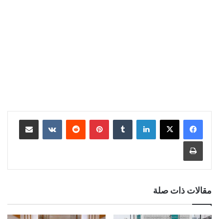
لينكدإن
‏Tumblr
بينتيريست
‏Reddit
‏VKontakte
مشاركة عبر البريد
طباعة
مقالات ذات صلة