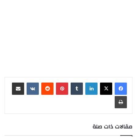
لينكدإن
‏Tumblr
بينتيريست
‏Reddit
‏VKontakte
مشاركة عبر البريد
طباعة
مقالات ذات صلة