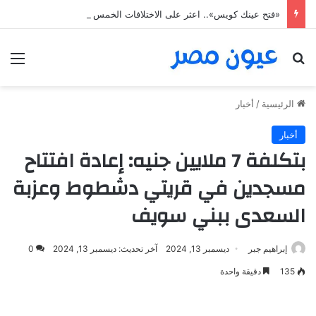
«فتح عينك كويس».. اعثر على الاختلافات الخمس خلال 11 ثانية فقط
بحث عن
الق
الرئيسية
/
أخبار
أخبار
بتكلفة 7 ملايين جنيه: إعادة افتتاح
مسجدين في قريتي دشطوط وعزبة
السعدى ببني سويف
إبراهيم جبر
ديسمبر 13, 2024
آخر تحديث: ديسمبر 13, 2024
0
135
دقيقة واحدة