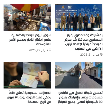
بمشاركة وفد مصري رفيع
سوق اليوم الواحد بالدقهلية
المستوى: محافظ قنا يعرض
يكسر احتكار التجار ويدعم الأسر
نموذجاً مبتكراً لإعادة ترتيب
المتوسطة
الأراضي في المغرب
فبراير 22, 2025
فبراير 21, 2025
تحسين شبكة الطرق في الأقصر:
الجوازات السعودية تدشن ختماً
مشروعات رصف وإنترلوك بطول
يحكي قصة الدولة يوثق ٣ قرون
50 كيلومتراً تغطي جميع المراكز
من تاريخ المملكة