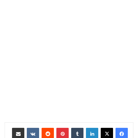
لينكدإن
‏Tumblr
بينتيريست
‏Reddit
‏VKontakte
مشاركة عبر البريد