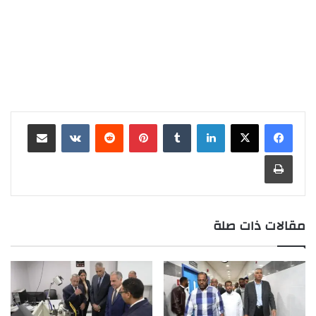
لينكدإن
‏Tumblr
بينتيريست
‏Reddit
‏VKontakte
مشاركة عبر البريد
طباعة
مقالات ذات صلة