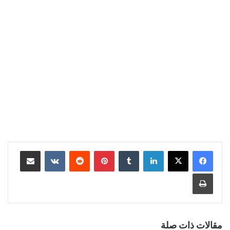
لينكدإن
‏Tumblr
بينتيريست
‏Reddit
‏VKontakte
مشاركة عبر البريد
طباعة
مقالات ذات صلة