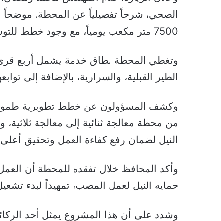
الصحي، شرحاً تفصيلياً عن المحطة، موضحاً أن
7500 متر مكعب يومياً، مع وجود خطط للتوسع لتصل إلى 10 آلاف متر مكعب يومياً.
وتغطي المحطة نطاق خدمة يشمل أربع قرى رئ
الطير القبلية، والسرارية، بالإضافة إلى توابعها، لتخد
وكشف المسؤولون عن خطط تطويرية طموحة ل
من محطة معالجة ثنائية إلى معالجة ثلاثية، و
النيل لضمان رفع كفاءة العمل وتحقيق أعلى مع
وأكد المحافظ خلال تفقده للمحطة أن العمل جا
حماية النيل لعمل المصب، تمهيداً لبدء تش
وشدد على أن هذا المشروع يمثل أحد الركائز