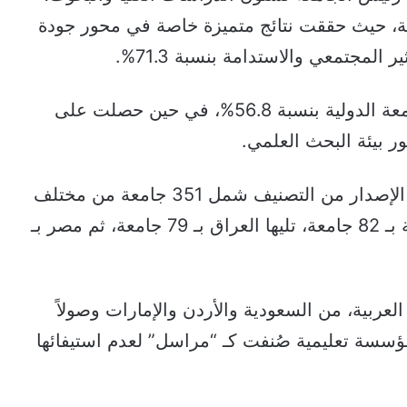
ة، حيث حققت نتائج متميزة خاصة في محور جودة
كما سجلت الجامعة أداءً جيداً في محور السمعة الدولية بنسبة 56.8%، في حين حصلت على
وفي سياق متصل، يجدر الإشارة إلى أن هذا الإصدار من التصنيف شمل 351 جامعة من مختلف
أنحاء العالم العربي، مع تصدر الجزائر القائمة بـ 82 جامعة، تليها العراق بـ 79 جامعة، ثم مصر بـ
ربية، من السعودية والأردن والإمارات وصولاً
جزر القمر. ومن الجدير بالذكر أن 113 مؤسسة تعليمية صُنفت كـ “مراسل” لعدم استيفائها