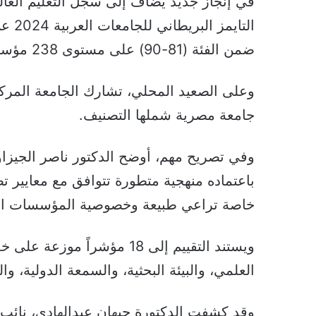
في إنجاز جديد يضاف إلى سجل التعليم العا
التاي
ضمن الفئة (81-90) على مستوى 238 مؤسسة تعليمية عربية موزعة على 16 دولة.
جامعة مصرية شملها التصنيف.
وفي تصريح مهم، أوضح الدكتور ناصر الجيزاوي
باعتماده منهجية متطورة تتوافق مع معايير ت
خاصة تراعي طبيعة وخصوصية المؤسسات التعل
ويستند التقييم إلى 18 مؤشر
العلمي، والبيئة البحثية، والسمعة الدولية، وال
وقد كشفت الدكتورة جيهان عبدالهادي، نائب 