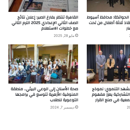
الحواتكة: محافظ أسيوط
القاهرة تنتظر بفارغ الصبر: إعلان نتائج
اذ ثلاثة أطفال من تحت
الصف الثاني الإعدادي 2025 الترم الثاني
ر
مع خطوات الاستعلام
مايو 28, 2025
مشهد التنموي: نموذج
صحة الأسنان إلى الوعي البيئي.. منطقة
التشاركية يعزز مفهوم
المنوفية الأزهرية تتوسع في برامجها
معية في صنع القرار
التوعوية للطلاب
ديسمبر 7, 2024