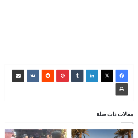
لينكدإن
‏Tumblr
بينتيريست
‏Reddit
‏VKontakte
مشاركة عبر البريد
طباعة
مقالات ذات صلة