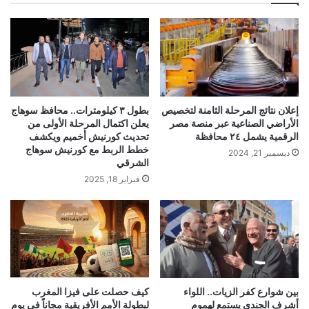
إعلان نتائج المرحلة الثامنة لتخصيص
بطول ٣ كيلومترات.. محافظ سوهاج
الأراضي الصناعية عبر منصة مصر
يعلن اكتمال المرحلة الأولى من
الرقمية يشمل ٢٤ محافظة
تحديث كورنيش أخميم ويكشف
خطط الربط مع كورنيش سوهاج
ديسمبر 21, 2024
الشرقي
فبراير 18, 2025
بين شوارع كفر الزيات.. اللواء
كيف حصلت على فيزا المغرب
أشرف الجندي يستمع لهموم
لبطولة الأمم الأفريقية مجاناً في يوم