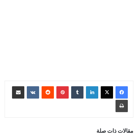
لينكدإن
‏Tumblr
بينتيريست
‏Reddit
‏VKontakte
مشاركة عبر البريد
طباعة
مقالات ذات صلة