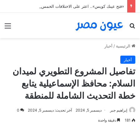
«فتح عينك كويس».. اعثر على الاختلافات الخمس خلال 11 ثانية فقط
بحث عن
الق
الرئيسية
/
أخبار
أخبار
تفاصيل المشروع التطويري لميدان
السلام: محافظ الإسماعيلية يتابع
خطة التحديث الشاملة للمنطقة
إبراهيم جبر
ديسمبر 5, 2024
آخر تحديث: ديسمبر 5, 2024
0
181
دقيقة واحدة