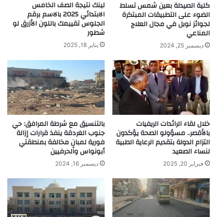
لينك نتيجة الصف الخامس
كلية الصيدلة بعين شمس تسلط
الابتدائي 2025 بالاسم برقم
الضوء على التطبيقات المبتكرة
الجلوس تقييمك باللون الأزرق لو
لجوائز نوبل في مجال العلاج
شطور
المناعي
يناير 18, 2025
ديسمبر 25, 2024
خلال لقاء الرائدات الريفيات
بالتنسيق مع شرطة المرافق: حي
بالأقصر.. مسؤولو الصحة يؤكدون
جنوب الغردقة ينفذ قرارات إزالة
التزام الدولة بتقديم الرعاية الطبية
فورية لمبانٍ مخالفة بمنطقتي
لنساء الصعيد
أبونواس والحرفيين
فبراير 20, 2025
ديسمبر 16, 2024