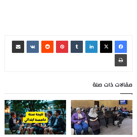
لينكدإن
‏Tumblr
بينتيريست
‏Reddit
‏VKontakte
مشاركة عبر البريد
طباعة
مقالات ذات صلة