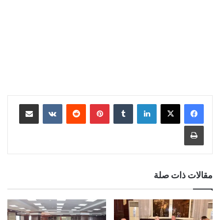
لينكدإن
‏Tumblr
بينتيريست
‏Reddit
‏VKontakte
مشاركة عبر البريد
طباعة
مقالات ذات صلة