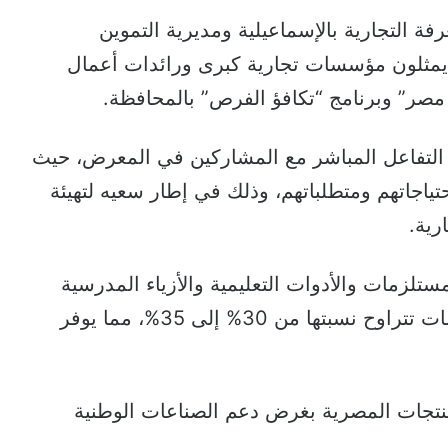
فة التجارية بالإسماعيلية ومديرية التموين
ضم 70 عارضاً وعارضة يمثلون مؤسسات تجارية كبرى ورائدات أعمال
مصر” وبرنامج “تكافؤ الفرص” بالمحافظة.
 التفاعل المباشر مع المشاركين في المعرض، حيث
ياجاتهم ومتطلباتهم، وذلك في إطار سعيه لتهيئة
رية.
زمات والأدوات التعليمية والأزياء المدرسية
للطلاب في جميع المراحل الدراسية، بتخفيضات تتراوح نسبتها من 30% إلى 35%، مما يوفر
تجات المصرية بغرض دعم الصناعات الوطنية