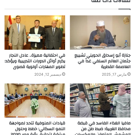
مقالات ذات صلة
جنازة أبو إسحاق الحويني تشييع
في احتفالية مميزة.. عادل النجار
جثمان العالم السلفي غداً في
يكرم أوائل الدورات التدريبية ويؤكد:
العاصمة القطرية
تطوير المهارات أولوية قصوى
مارس 17, 2025
ديسمبر 12, 2024
مافيا الغذاء الفاسد في قبضة
قيادات المنوفية تتحد لمواجهة
محافظ الغربية: ضبط طن من
النمو السكاني: خطط وحلول
المشمش المتعفن والمكسرات
مبتكرة لتحقيق رؤية مصر 2030