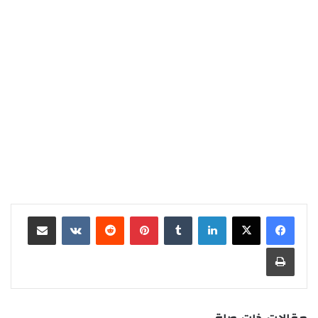
لينكدإن
‏Tumblr
بينتيريست
‏Reddit
‏VKontakte
مشاركة عبر البريد
طباعة