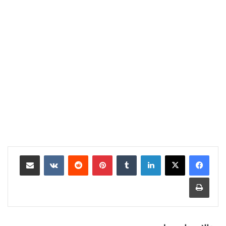
لينكدإن
‏Tumblr
بينتيريست
‏Reddit
‏VKontakte
مشاركة عبر البريد
طباعة