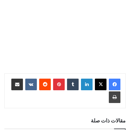
لينكدإن
‏Tumblr
بينتيريست
‏Reddit
‏VKontakte
مشاركة عبر البريد
طباعة
مقالات ذات صلة