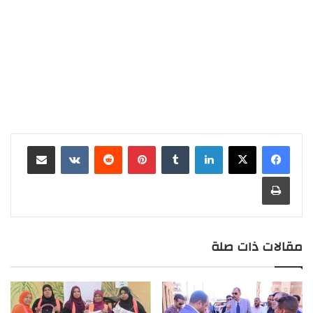
لينكدإن
‏Tumblr
بينتيريست
‏Reddit
‏VKontakte
مشاركة عبر البريد
طباعة
مقالات ذات صلة