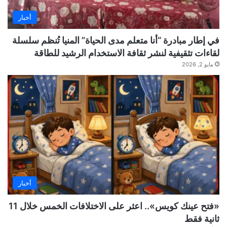
أخبار
في إطار مبادرة “أنا متعلم مدى الحياة” المنيا تُنظم سلسلة
لقاءات تثقيفية لنشر ثقافة الاستخدام الرشيد للطاقة
مايو 2, 2026
أخبار
«فتح عينك كويس».. اعثر على الاختلافات الخمس خلال 11
ثانية فقط