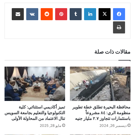
لينكدإن
‏Tumblr
بينتيريست
‏Reddit
‏VKontakte
مشاركة عبر البريد
طباعة
مقالات ذات صلة
محافظة البحيرة تطلق خطة تطوير
تميز أكاديمي استثنائي: كلية
منظومة الري: ٨٤ مشروعاً
التكنولوجيا والتعليم بجامعة السويس
باستثمارات تتجاوز ٢.٧ مليار جنيه
تنال الاعتماد من المحاولة الأولى
ديسمبر 26, 2024
مايو 28, 2025