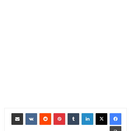
لينكدإن
‏Tumblr
بينتيريست
‏Reddit
‏VKontakte
مشاركة عبر البريد
طباعة