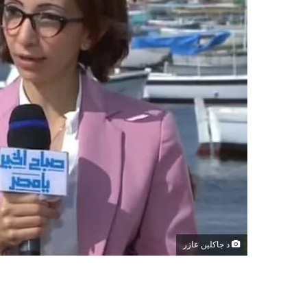
د جاكلين عازر