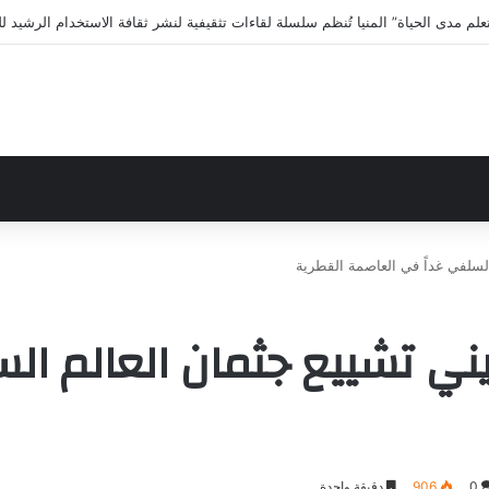
لى الاختلافات الخمس خلال 11 ثانية فقط
السلفي غداً في العاصمة القطرية
يني تشييع جثمان العالم ال
0
906
دقيقة واحدة