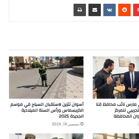
بينتيريست
‏Reddit
‏VKontakte
مشاركة عبر البريد
طباعة
 مارس نائب محافظ قنا
أسوان تتزين لاستقبال السياح في موسم
تجريبي للمركز
الكريسماس ورأس السنة الميلادية
وان المحافظة
الجديدة 2025
ديسمبر 18, 2024