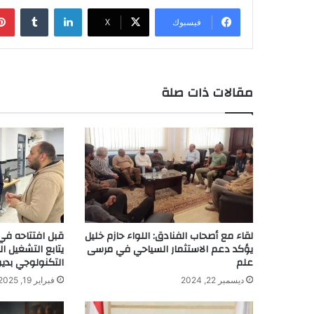
لينكدإن
‏Tumblr
فيسبوك
‫X
مقالات ذات صلة
لقاء مع أصحاب الفنادق: اللواء حازم خليل
قبل افتتاحه في
يؤكد دعم الاستثمار السياحي في مرسى
يتابع التشغيل ال
علم
التكنولوجي بدي
ديسمبر 22, 2024
فبراير 19, 2025