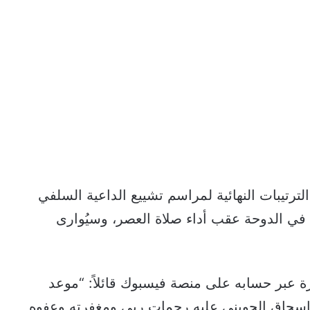
رتيبات النهائية لمراسم تشييع الداعية السلفي
اء في الدوحة عقب أداء صلاة العصر، وسيُوارى
ة عبر حسابه على منصة فيسبوك قائلاً: “موعد
و إسحاق الحويني عليه رحمات ربي ومغفرته وعفوه