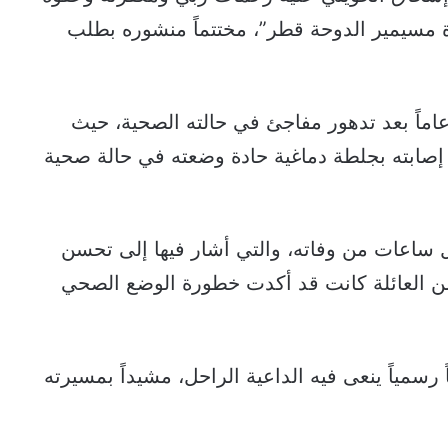
برة مسيمير الدوحة قطر”، مختتماً منشوره بطلب
ي الشيخ الحويني حتفه اليوم عن عمر 68 عاماً بعد تدهور مفاجئ في حالته الصحية، حيث
إصابته بجلطة دماغية حادة وضعته في حالة صحية
ل ساعات من وفاته، والتي أشار فيها إلى تحسن
من العائلة كانت قد أكدت خطورة الوضع الصحي
سمياً ينعى فيه الداعية الراحل، مشيداً بمسيرته