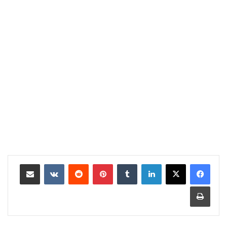
لينكدإن
‏Tumblr
بينتيريست
‏Reddit
‏VKontakte
مشاركة عبر البريد
طباعة