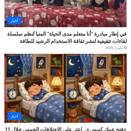
أخبار
في إطار مبادرة “أنا متعلم مدى الحياة” المنيا تُنظم سلسلة
لقاءات تثقيفية لنشر ثقافة الاستخدام الرشيد للطاقة
مايو 2, 2026
أخبار
«فتح عينك كويس».. اعثر على الاختلافات الخمس خلال 11