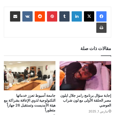
لينكدإن
‏Tumblr
بينتيريست
‏Reddit
‏VKontakte
مشاركة عبر البريد
طباعة
مقالات ذات صلة
إجابة سؤال برنامج رامز جلال ايلون
جامعة أسيوط تعزز خدماتها
مصر الحلقة الأولى مع لون شراب
التكنولوجية لذوي الإعاقة بشراكة مع
العوضي
هيئة الأمديست وتستقبل 26 جهازاً
متطوراً
مارس 1, 2025