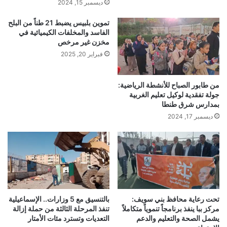
ديسمبر 15, 2024
تموين بلبيس يضبط 21 طناً من البلح
الفاسد والمخلفات الكيميائية في
مخزن غير مرخص
فبراير 20, 2025
من طابور الصباح للأنشطة الرياضية:
جولة تفقدية لوكيل تعليم الغربية
بمدارس شرق طنطا
ديسمبر 17, 2024
تحت رعاية محافظ بني سويف:
بالتنسيق مع 5 وزارات.. الإسماعيلية
مركز ببا ينفذ برنامجاً تنموياً متكاملاً
تنفذ المرحلة الثالثة من حملة إزالة
يشمل الصحة والتعليم والدعم
التعديات وتسترد مئات الأمتار