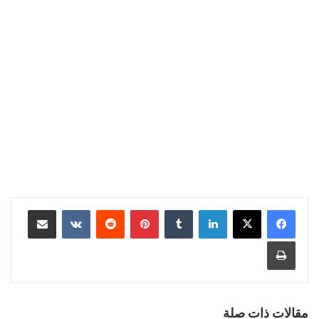
لينكدإن
‏Tumblr
بينتيريست
‏Reddit
‏VKontakte
مشاركة عبر البريد
طباعة
مقالات ذات صلة