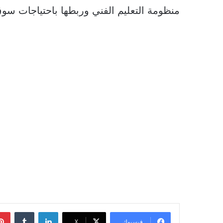
منظومة التعليم الفني وربطها باحتياجات سو
لينكدإن
‏Tumblr
فيسبوك
‫X