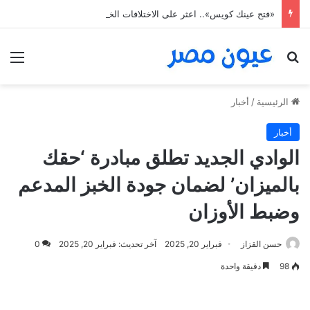
«فتح عينك كويس».. اعثر على الاختلافات الخمس خلال 11 ثانية فقط
بحث عن
الق
الرئيسية
/
أخبار
أخبار
الوادي الجديد تطلق مبادرة ‘حقك
بالميزان’ لضمان جودة الخبز المدعم
وضبط الأوزان
حسن القزاز
فبراير 20, 2025
آخر تحديث: فبراير 20, 2025
0
98
دقيقة واحدة