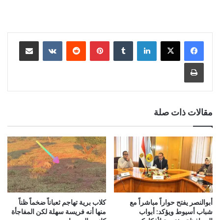
لينكدإن
‏Tumblr
بينتيريست
‏Reddit
‏VKontakte
مشاركة عبر البريد
طباعة
مقالات ذات صلة
أبوالنصر يفتح حواراً مباشراً مع
كلاب برية تهاجم ثعباناً ضخماً ظناً
شباب أسيوط ويؤكد: أبواب
منها أنه فريسة سهلة لكن المفاجأة