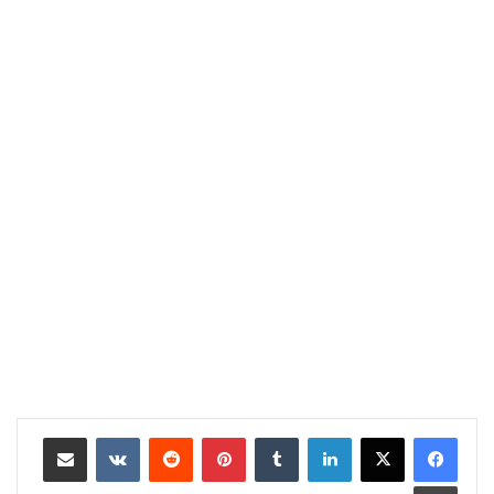
لينكدإن
‏Tumblr
بينتيريست
‏Reddit
‏VKontakte
مشاركة عبر البريد
طباعة