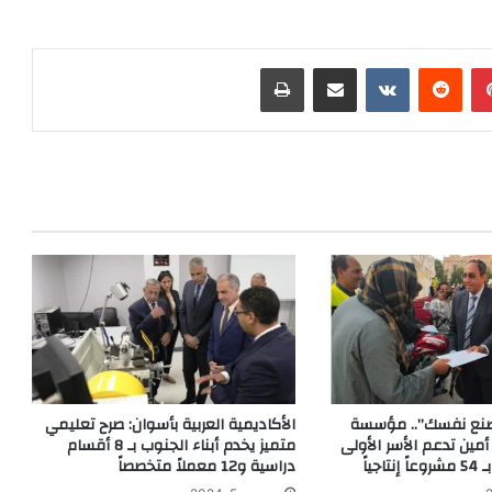
بينتيريست
‏Reddit
‏VKontakte
مشاركة عبر البريد
طباعة
صنع نفسك”.. مؤسسة
الأكاديمية العربية بأسوان: صرح تعليمي
ن تدعم الأسر الأولى
متميز يخدم أبناء الجنوب بـ 8 أقسام
جياً
دراسية و12 معملاً متخصصاً