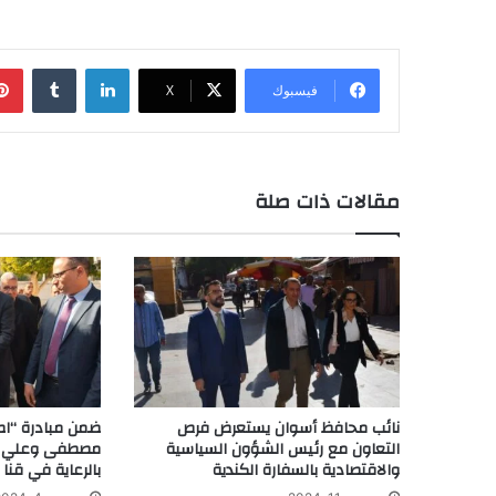
لينكدإن
‏Tumblr
فيسبوك
‫X
مقالات ذات صلة
نائب محافظ أسوان يستعرض فرص
ضمن مبادرة “ا
التعاون مع رئيس الشؤون السياسية
مصطفى وعلي أمي
والاقتصادية بالسفارة الكندية
بالرعاية في قنا بـ 54 مشروعاً إنتا