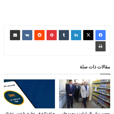
لينكدإن
‏Tumblr
بينتيريست
‏Reddit
‏VKontakte
مشاركة عبر البريد
طباعة
مقالات ذات صلة
بحضور نواب البرلمان: د محمد هاني
حيلة ذكية في تطبيق تليفوني تنقذك