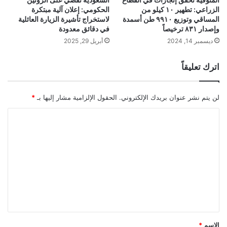
الزراعي: تطهير ١٠ كيلو من
الحكومي: إعلان آلية مبتكرة
المساقي وتوزيع ٩٩١٠ طن أسمدة
لاستخراج تأشيرة الزيارة العائلية
وإصدار ٨٣١ ترخيصاً
في دقائق معدودة
ديسمبر 14, 2024
أبريل 29, 2025
اترك تعليقاً
لن يتم نشر عنوان بريدك الإلكتروني.
الحقول الإلزامية مشار إليها بـ
*
ا
ل
ت
ع
ل
ي
ق
*
الاسم
*