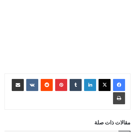
لينكدإن
‏Tumblr
بينتيريست
‏Reddit
‏VKontakte
مشاركة عبر البريد
طباعة
مقالات ذات صلة