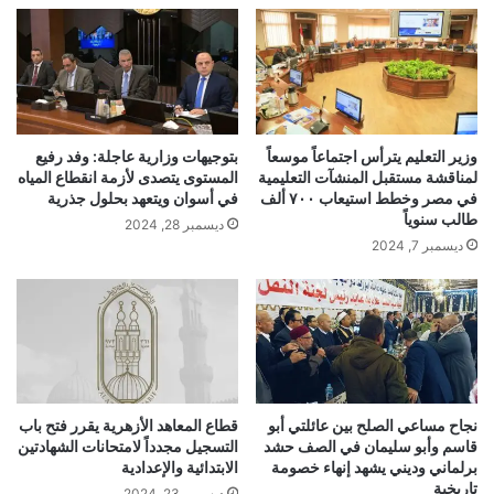
وزير التعليم يترأس اجتماعاً موسعاً
بتوجيهات وزارية عاجلة: وفد رفيع
لمناقشة مستقبل المنشآت التعليمية
المستوى يتصدى لأزمة انقطاع المياه
في مصر وخطط استيعاب ٧٠٠ ألف
في أسوان ويتعهد بحلول جذرية
طالب سنوياً
ديسمبر 28, 2024
ديسمبر 7, 2024
نجاح مساعي الصلح بين عائلتي أبو
قطاع المعاهد الأزهرية يقرر فتح باب
قاسم وأبو سليمان في الصف حشد
التسجيل مجدداً لامتحانات الشهادتين
برلماني وديني يشهد إنهاء خصومة
الابتدائية والإعدادية
تاريخية
ديسمبر 23, 2024