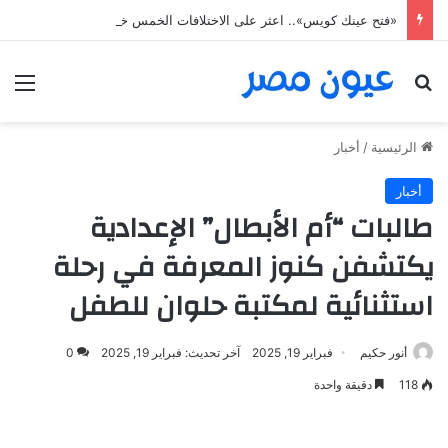
«فتح عينك كويس».. اعثر على الاختلافات الخمس خلال 11 ثانية فقط
بحث عن
الق
الرئيسية
/
أخبار
أخبار
طالبات “أم الأبطال” الإعدادية
يكتشفن كنوز المعرفة في رحلة
استثنائية لمكتبة حلوان للطفل
أنور حكيم
فبراير 19, 2025
آخر تحديث: فبراير 19, 2025
0
118
دقيقة واحدة