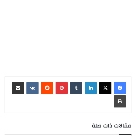
لينكدإن
‏Tumblr
بينتيريست
‏Reddit
‏VKontakte
مشاركة عبر البريد
طباعة
مقالات ذات صلة