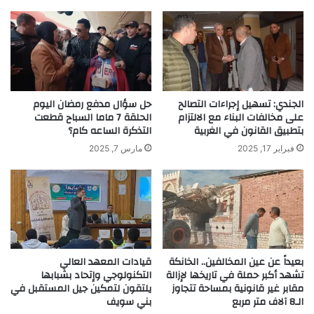
الجندي: تسهيل إجراءات التصالح
حل سؤال مدفع رمضان اليوم
على مخالفات البناء مع الالتزام
الحلقة 7 ماما السباح قطعت
بتطبيق القانون في الغربية
التذكرة الساعه كام؟
فبراير 17, 2025
مارس 7, 2025
بعيداً عن عين المخالفين.. الخانكة
قيادات المعهد العالي
تشهد أكبر حملة في تاريخها لإزالة
التكنولوجي وإتحاد بشبابها
مقابر غير قانونية بمساحة تتجاوز
يلتقون لتمكين جيل المستقبل في
الـ8 آلاف متر مربع
بني سويف