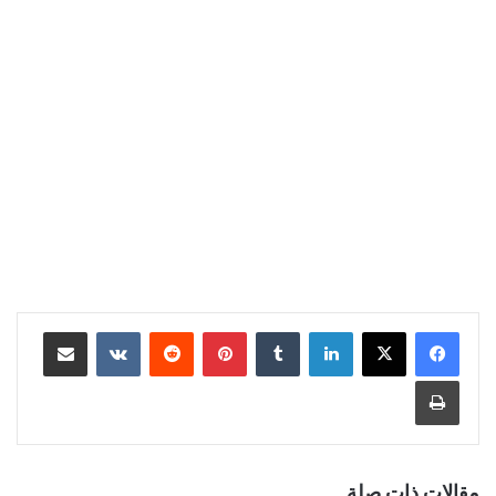
لينكدإن
‏Tumblr
بينتيريست
‏Reddit
‏VKontakte
مشاركة عبر البريد
طباعة
مقالات ذات صلة