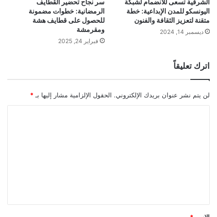
الشرقية تسعى للانضمام لشبكة
سر نجاح تحضير القطايف
اليونسكو للمدن الإبداعية: خطة
الرمضانية: خطوات مضمونة
متقنة لتعزيز الثقافة والفنون
للحصول على قطايف هشة
ومقرمشة
ديسمبر 14, 2024
فبراير 24, 2025
اترك تعليقاً
لن يتم نشر عنوان بريدك الإلكتروني.
الحقول الإلزامية مشار إليها بـ
*
ا
ل
ت
ع
ل
ي
ق
*