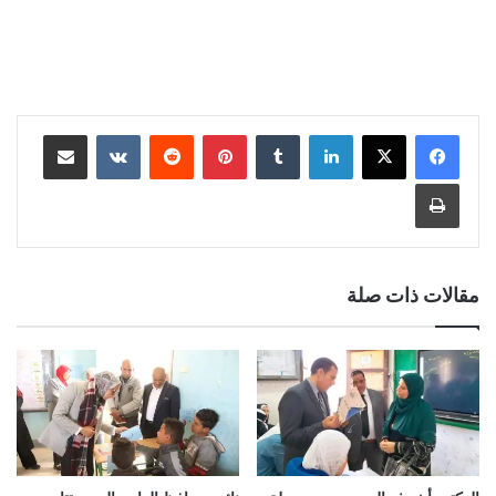
لينكدإن
‏Tumblr
بينتيريست
‏Reddit
‏VKontakte
مشاركة عبر البريد
طباعة
مقالات ذات صلة