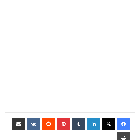
لينكدإن
‏Tumblr
بينتيريست
‏Reddit
‏VKontakte
مشاركة عبر البريد
طباعة