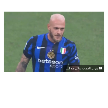
ديربي الغضب ميلان ضد انتر