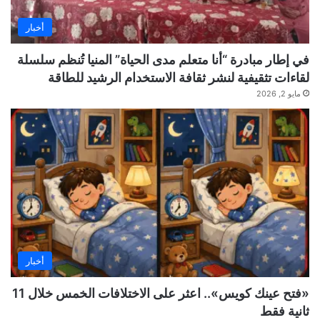
أخبار
في إطار مبادرة “أنا متعلم مدى الحياة” المنيا تُنظم سلسلة
لقاءات تثقيفية لنشر ثقافة الاستخدام الرشيد للطاقة
مايو 2, 2026
أخبار
«فتح عينك كويس».. اعثر على الاختلافات الخمس خلال 11
ثانية فقط