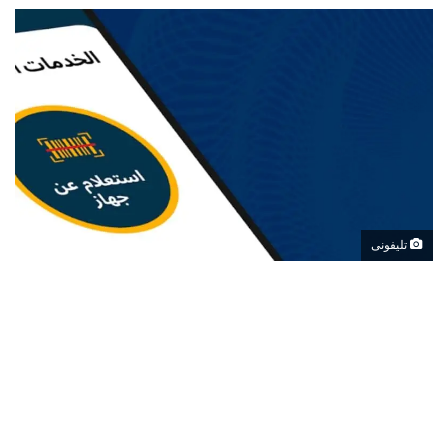
تليفونى