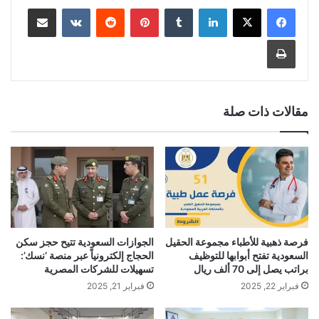
لينكدإن
‏Tumblr
بينتيريست
‏Reddit
‏VKontakte
مشاركة عبر البريد
طباعة
مقالات ذات صلة
فرصة ذهبية للأطباء مجموعة الحقيل
الجوازات السعودية تتيح حجز سكن
السعودية تفتح أبوابها للتوظيف
الحجاج إلكترونياً عبر منصة ‘نسك’:
براتب يصل إلى 70 ألف ريال
تسهيلات للشركات المصرية
فبراير 22, 2025
فبراير 21, 2025