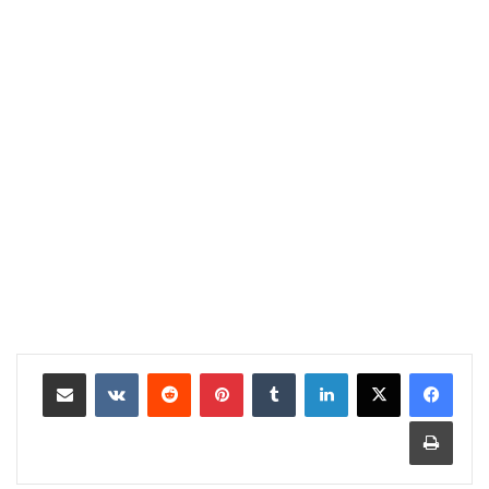
لينكدإن
‏Tumblr
بينتيريست
‏Reddit
‏VKontakte
مشاركة عبر البريد
طباعة