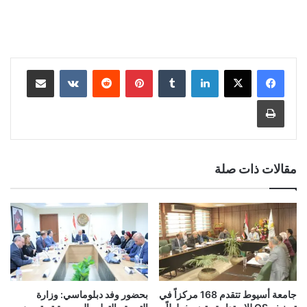
لينكدإن
‏Tumblr
بينتيريست
‏Reddit
‏VKontakte
مشاركة عبر البريد
طباعة
مقالات ذات صلة
جامعة أسيوط تتقدم 168 مركزاً في
بحضور وفد دبلوماسي: وزارة