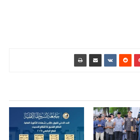
بينتيريست
‏Reddit
‏VKontakte
مشاركة عبر البريد
طباعة