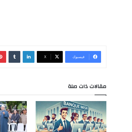
لينكدإن
‏Tumblr
فيسبوك
‫X
مقالات ذات صلة