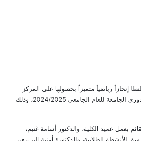
إنجازاً رياضياً متميزاً بحصولها على المركز
الأول في بطولة كرة القدم الخماسية ضمن دوري الجامعة للعام الجامعي 2024/2025، وذلك
ئم بعمل عميد الكلية، والدكتور أسامة غنيم،
سق الأنشطة الطلابية، والدكتورة أمنية البربري،