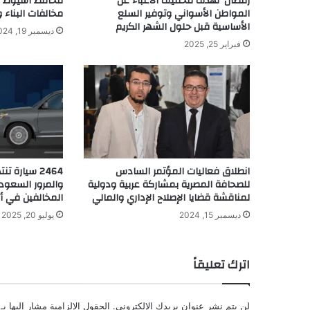
رمضان’ تهدف لتخفيف الأعباء عن
محافظ أسيوط يت
المواطن الأسواني وتوفير السلع
مخالفات البناء 
الأساسية قبل حلول الشهر الكريم
ديسمبر 19, 2024
فبراير 25, 2025
انطلاق فعاليات المؤتمر السادس
2464 سيارة 
للصحافة المصرية بمشاركة عربية ودولية
والمرور السعود
لمناقشة قضايا الإصلاح الإداري والمالي
المخالفين في أن
ديسمبر 15, 2024
يوليو 20, 2025
اترك تعليقاً
لن يتم نشر عنوان بريدك الإلكتروني.
الحقول الإلزامية مشار إليها بـ