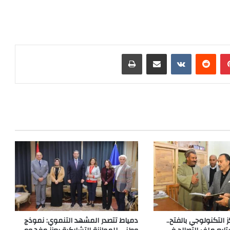
بينتيريست
‏Reddit
‏VKontakte
مشاركة عبر البريد
طباعة
ز التكنولوجي بالفتح..
دمياط تتصدر المشهد التنموي: نموذج