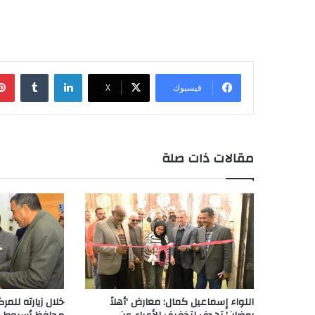
لينكدإن
‏Tumblr
فيسبوك
‫X
مقالات ذات صلة
اللواء إسماعيل كمال: معارض ‘أهلاً
خلال زيارته للمرك